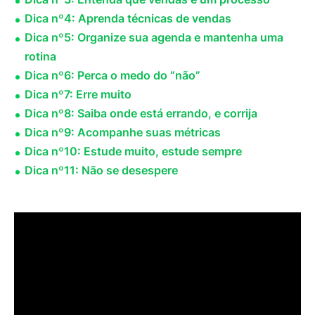
Dica nº4: Aprenda técnicas de vendas
Dica nº5: Organize sua agenda e mantenha uma
rotina
Dica nº6: Perca o medo do “não”
Dica nº7: Erre muito
Dica nº8: Saiba onde está errando, e corrija
Dica nº9: Acompanhe suas métricas
Dica nº10: Estude muito, estude sempre
Dica nº11: Não se desespere