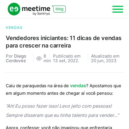
VENDAS
Vendedores iniciantes: 11 dicas de vendas
para crescer na carreira
Por
Diego
8
Publicado em
Atualizado em
Cordovez
min
13 set, 2022.
20 jun, 2023
vendas
Caiu de paraquedas na área de
? Apostamos que
em algum momento antes de chegar aí você pensou:
“Ah! Eu posso fazer isso! Levo jeito com pessoas!
Sempre disseram que eu tinha talento para vender…”
Agora, confesse: você não imaginou que enfrentaria