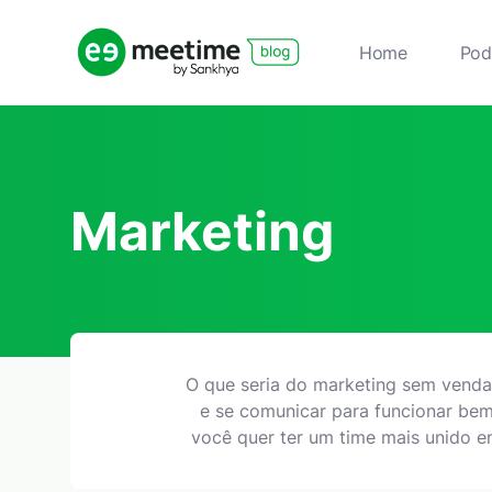
Home
Pod
Marketing
O que seria do marketing sem venda
e se comunicar para funcionar bem
você quer ter um time mais unido en