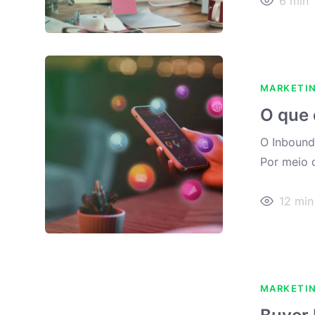
6
min
MARKETI
O que 
O Inbound
Por meio d
12
min
MARKETI