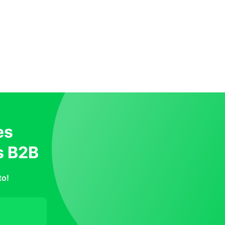
es
s B2B
to!