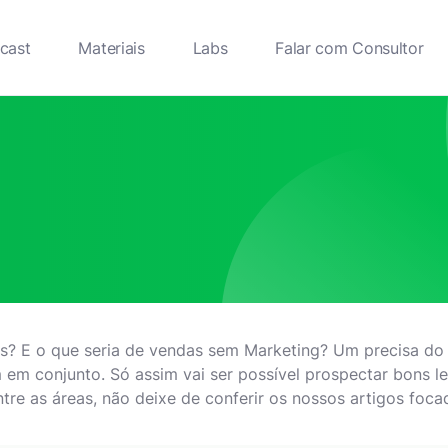
cast
Materiais
Labs
Falar com Consultor
s? E o que seria de vendas sem Marketing? Um precisa do
 em conjunto. Só assim vai ser possível prospectar bons le
tre as áreas, não deixe de conferir os nossos artigos foc