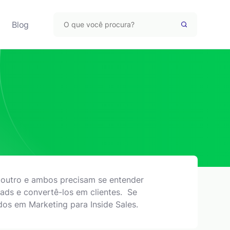
Blog
 outro e ambos precisam se entender
ads e convertê-los em clientes. Se
ados em Marketing para Inside Sales.