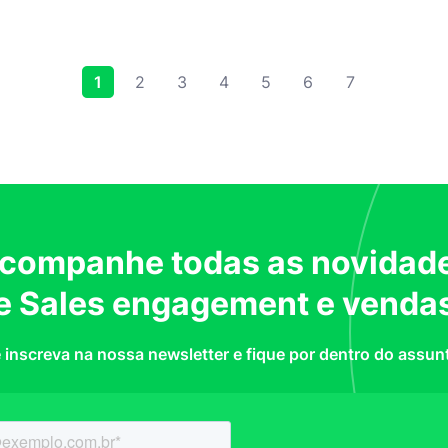
1
2
3
4
5
6
7
companhe todas as novidad
e Sales engagement e venda
 inscreva na nossa newsletter e fique por dentro do assun