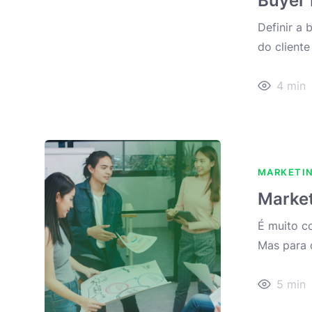
Buyer 
Definir a 
do cliente
4
min
MARKETI
Market
É muito c
Mas para 
5
min