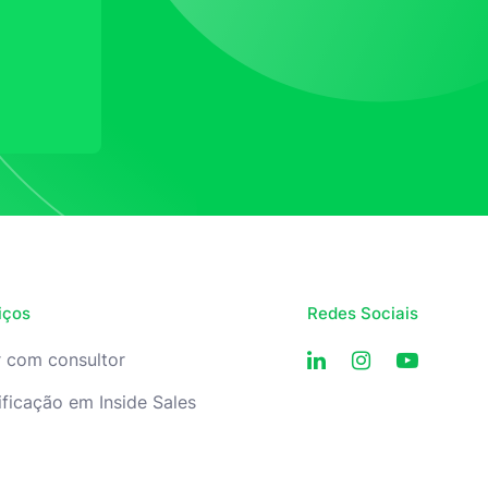
iços
Redes Sociais
r com consultor
ificação em Inside Sales