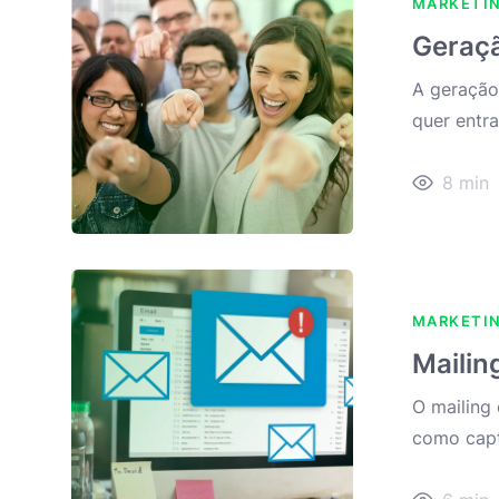
MARKETI
Geraçã
A geração
quer entr
8
min
MARKETI
Mailin
O mailing
como capt