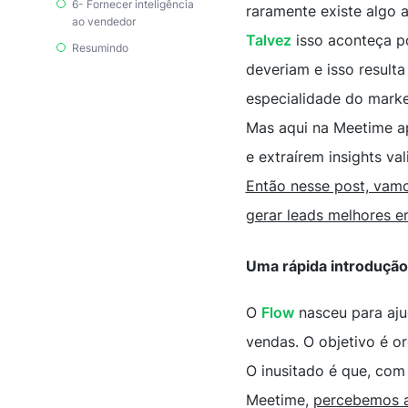
6- Fornecer inteligência
raramente existe algo 
ao vendedor
Talvez
isso aconteça po
Resumindo
deveriam e isso result
especialidade do mark
Mas aqui na Meetime 
e extraírem insights va
Então nesse post, vam
gerar leads melhores e
Uma rápida introdução
O
Flow
nasceu para aju
vendas. O objetivo é o
O inusitado é que, com
Meetime,
percebemos a 