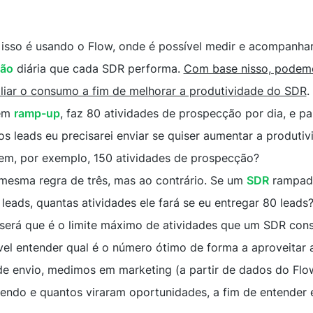
 isso é usando o Flow, onde é possível medir e acompanha
ção
diária que cada SDR performa.
Com base nisso, podemo
liar o consumo a fim de melhorar a produtividade do SDR
.
em
ramp-up
, faz 80 atividades de prospecção por dia, e pa
os leads eu precisarei enviar se quiser aumentar a produti
em, por exemplo, 150 atividades de prospecção?
mesma regra de três, mas ao contrário. Se um
SDR
rampado
leads, quantas atividades ele fará se eu entregar 80 leads
será que é o limite máximo de atividades que um SDR cons
ível entender qual é o número ótimo de forma a aproveitar
de envio, medimos em marketing (a partir de dados do Flo
endo e quantos viraram oportunidades, a fim de entender e