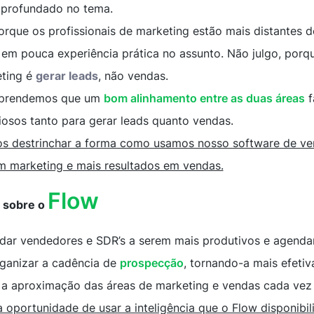
aprofundado no tema.
rque os profissionais de marketing estão mais distantes 
a em pouca experiência prática no assunto. Não julgo, porq
eting é
gerar leads
, não vendas.
aprendemos que um
bom alinhamento entre as duas áreas
f
liosos tanto para gerar leads quanto vendas.
os destrinchar a forma como usamos nosso software de ve
m marketing e mais resultados em vendas.
Flow
 sobre o
dar vendedores e SDR’s a serem mais produtivos e agenda
rganizar a cadência de
prospecção
, tornando-a mais efetiv
 a aproximação das áreas de marketing e vendas cada vez
oportunidade de usar a inteligência que o Flow disponibil