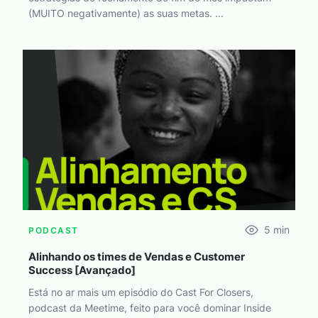
(MUITO negativamente) as suas metas. ...
5
min
PODCAST
Alinhando os times de Vendas e Customer
Success [Avançado]
Está no ar mais um episódio do Cast For Closers,
podcast da Meetime, feito para você dominar Inside