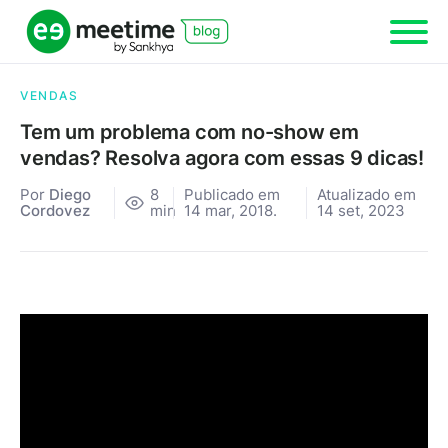
VENDAS
Tem um problema com no-show em
vendas? Resolva agora com essas 9 dicas!
Por
Diego
8
Publicado em
Atualizado em
Cordovez
min
14 mar, 2018.
14 set, 2023