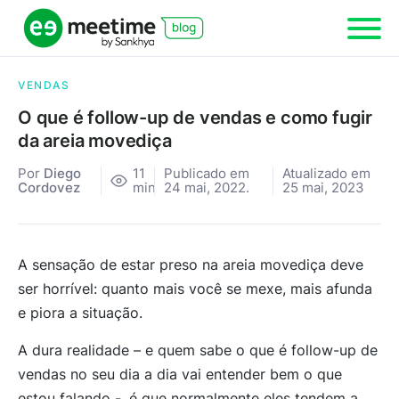
VENDAS
O que é follow-up de vendas e como fugir
da areia movediça
Por
Diego
11
Publicado em
Atualizado em
Cordovez
min
24 mai, 2022.
25 mai, 2023
A sensação de estar preso na areia movediça deve
ser horrível: quanto mais você se mexe, mais afunda
e piora a situação.
A dura realidade – e quem sabe o que é follow-up de
vendas no seu dia a dia vai entender bem o que
estou falando -, é que normalmente eles tendem a