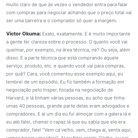
muito claro de que às vezes o vendedor entra para falar
com compras para negociar achando que o preço total vai
ser uma barreira e o comprador só quer a margem.
Victor Okuma:
Exato, exatamente. E é muito importante
a gente ter clareza sobre o processo. O quanto você vai
queimar, por exemplo, na área técnica, né? Ou seja, além
disso. E a parte técnica que está comprando aquele
serviço, produto, etc. e quando você vai para compras,
por quê? Cara, você comentou esse exemplo aqui, eu
lembrei de um episódio. Eu fiz também a formação em
negociação pelo Insper, focada na negociação de
Harvard, e lá tinham várias pessoas, eu acho que tinha
umas 40 pessoas, grande parte delas eram advogados e
compradores. E aí um dia eu fui almoçar com a galera lá e
eu até falei, chamei o rapaz lá que eu sabia que ele era
comprador, falei “Vem cá velho, vem, chega aí, senta aqui,
vamos trocar uma ideia”. Aí eu falei assim: “Velho, eu sei