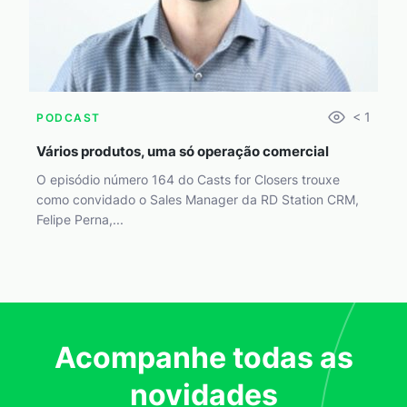
< 1
PODCAST
Vários produtos, uma só operação comercial
O episódio número 164 do Casts for Closers trouxe
como convidado o Sales Manager da RD Station CRM,
Felipe Perna,...
Acompanhe todas as
novidades