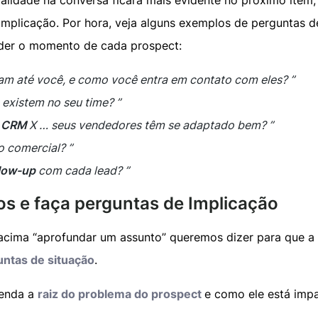
cialidade na conversa ficará mais evidente no próximo ite
implicação. Por hora, veja alguns exemplos de perguntas 
der o momento de cada prospect:
m até você, e como você entra em contato com eles? ”
existem no seu time? ”
o
CRM
X … seus vendedores têm se adaptado bem? ”
 comercial? ”
llow-up
com cada lead? ”
os e faça perguntas de Implicação
ima “aprofundar um assunto” queremos dizer para que a
untas de situação
.
tenda a
raiz do problema do prospect
e como ele está imp