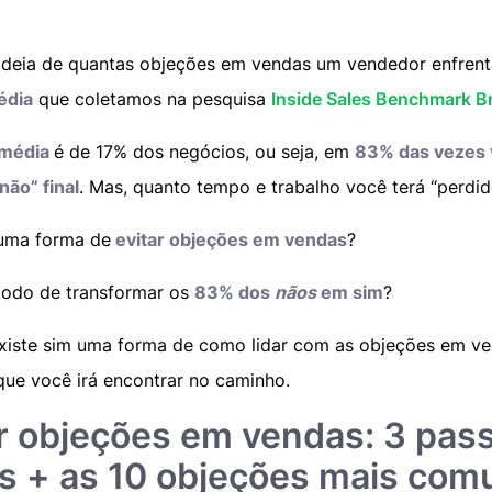
ideia de quantas objeções em vendas um vendedor enfrenta
édia
que coletamos na pesquisa
Inside Sales Benchmark Br
 média
é de 17% dos negócios, ou seja, em
83% das vezes v
ão” final
. Mas, quanto tempo e trabalho você terá “perdid
 uma forma de
evitar objeções em vendas
?
todo de transformar os
83% dos
nãos
em sim
?
xiste sim uma forma de como lidar com as objeções em ve
que você irá encontrar no caminho.
r objeções em vendas: 3 pas
os + as 10 objeções mais com