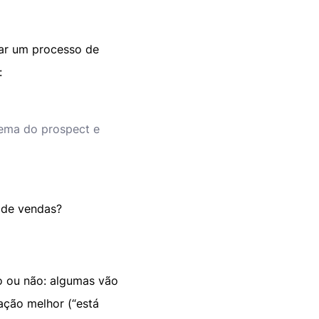
ar um processo de
:
ema do prospect e
o de vendas?
o ou não: algumas vão
ação melhor (“está