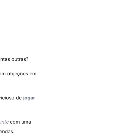
ntas outras?
 com objeções em
vicioso de
jogar
ante
com uma
endas.