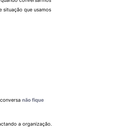
m, quando conversarmos
de situação que usamos
 conversa
não fique
actando a organização.