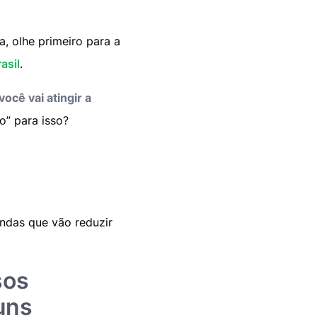
, olhe primeiro para a
asil
.
ocê vai atingir a
o” para isso?
ndas que vão reduzir
sos
uns