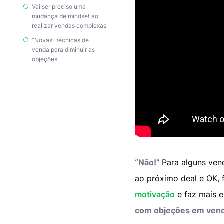
Vai ser preciso uma
mudança de mindset ao
realizar vendas complexas
“Novas” técnicas de
venda para diminuir as
objeções
“Não!”
Para alguns ven
ao próximo deal e OK, 
motivação
e faz mais e
com objeções em ven