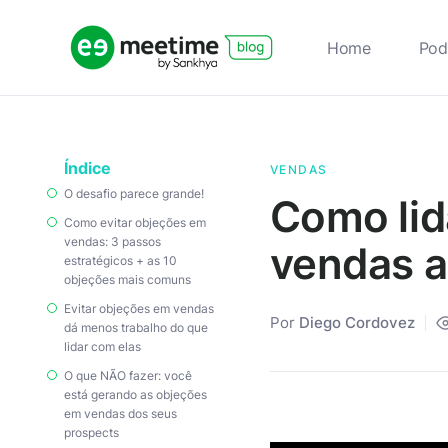
Home
Pod
Índice
VENDAS
O desafio parece grande!
Como lid
Como evitar objeções em
vendas: 3 passos
vendas 
estratégicos + as 10
objeções mais comuns
Evitar objeções em vendas
Por
Diego Cordovez
dá menos trabalho do que
lidar com elas
O que NÃO fazer: você
está gerando as objeções
em vendas dos seus
prospects