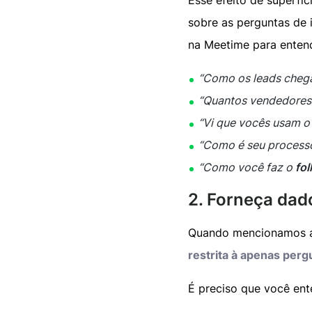
Esse efeito de superfi
sobre as perguntas de 
na Meetime para enten
“Como os leads chega
“Quantos vendedores 
“Vi que vocês usam 
“Como é seu processo
“Como você faz o
fo
2. Forneça dad
Quando mencionamos ac
restrita à apenas perg
É preciso que você en