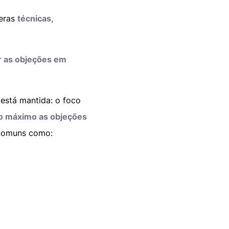
meras
técnicas,
r as objeções em
está mantida: o foco
ao máximo as objeções
comuns como: