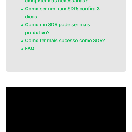
competências necessárias?
Como ser um bom SDR: confira 3
dicas
Como um SDR pode ser mais
produtivo?
Como ter mais sucesso como SDR?
FAQ