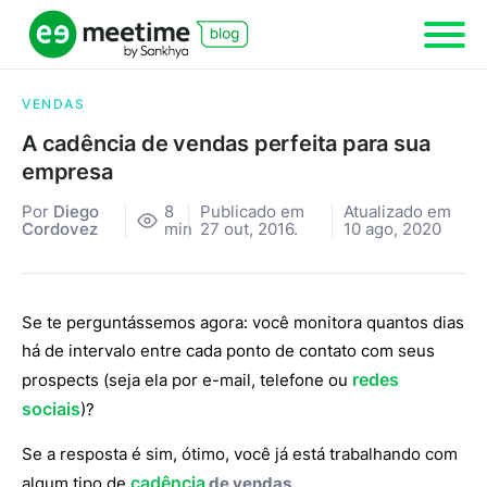
VENDAS
A cadência de vendas perfeita para sua
empresa
Por
Diego
8
Publicado em
Atualizado em
Cordovez
min
27 out, 2016.
10 ago, 2020
Se te perguntássemos agora: você monitora quantos dias
há de intervalo entre cada ponto de contato com seus
redes
prospects (seja ela por e-mail, telefone ou
sociais
)?
Se a resposta é sim, ótimo, você já está trabalhando com
cadência
algum tipo de
de vendas
.