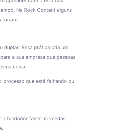
te aprender com o erro das
r tempo. Na Rock Content alguns
 foram:
u duplas. Essa prática cria um
 para a sua empresa que pessoas
esma coisa.
 o processo que está falhando ou
 o fundador fazer as vendas.
e.