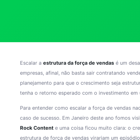
Escalar a
estrutura da força de vendas
é um desaf
empresas, afinal, não basta sair contratando vend
planejamento para que o crescimento seja estrut
tenha o retorno esperado com o investimento em
Para entender como escalar a força de vendas na
caso de sucesso. Em Janeiro deste ano fomos visi
Rock Content
e uma coisa ficou muito clara: o cr
estrutura de força de vendas virariam um episódio