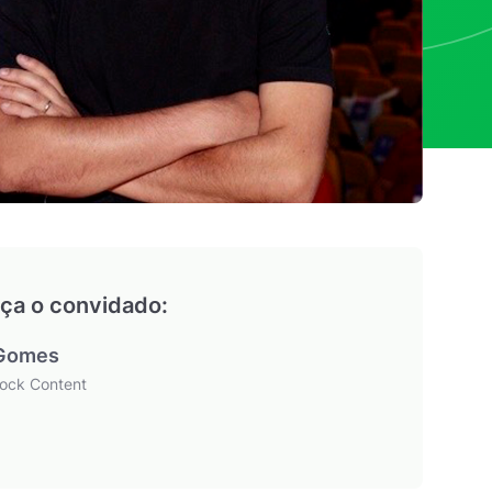
ça o convidado:
 Gomes
ock Content