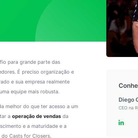
io para grande parte das
edores. É preciso organização e
urado e sua empresa realmente
Conhe
 uma equipe mais robusta.
Diego
da melhor do que ter acesso a um
CEO na R
tar a
operação de vendas
da
escimento e a maturidade e a
 do Casts for Closers.