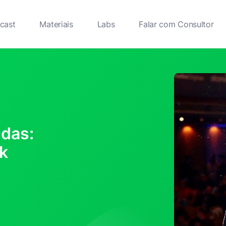
cast
Materiais
Labs
Falar com Consultor
ndas:
k