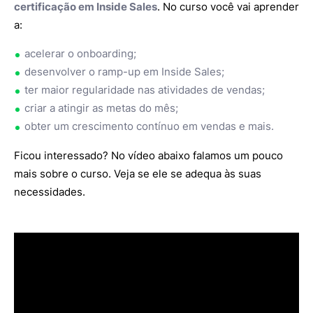
certificação em Inside Sales
. No curso você vai aprender
a:
acelerar o onboarding;
desenvolver o ramp-up em Inside Sales;
ter maior regularidade nas atividades de vendas;
criar a atingir as metas do mês;
obter um crescimento contínuo em vendas e mais.
Ficou interessado? No vídeo abaixo falamos um pouco
mais sobre o curso. Veja se ele se adequa às suas
necessidades.