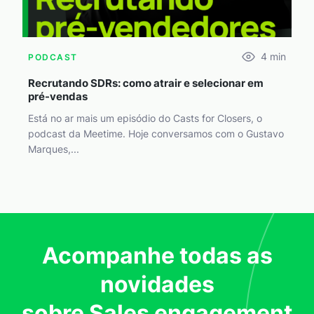
4
min
PODCAST
Recrutando SDRs: como atrair e selecionar em
pré-vendas
Está no ar mais um episódio do Casts for Closers, o
podcast da Meetime. Hoje conversamos com o Gustavo
Marques,...
Acompanhe todas as
novidades
sobre Sales engagement