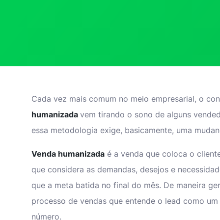
Cada vez mais comum no meio empresarial, o con
humanizada
vem tirando o sono de alguns vended
essa metodologia exige, basicamente, uma mudan
Venda humanizada
é a venda que coloca o client
que considera as demandas, desejos e necessidad
que a meta batida no final do mês. De maneira ge
processo de vendas que entende o lead como um
número.