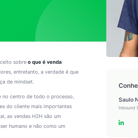
ceito sobre
o que é venda
ores, entretanto, a verdade é que
ça de mindset.
Conhe
e no centro de todo o processo,
Saulo N
es do cliente mais importantes
Inbound 
ral, as vendas H2H são um
 ser humano e não como um