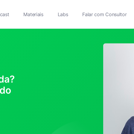
cast
Materiais
Labs
Falar com Consultor
da?
 do