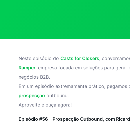
Neste episódio do
Casts for Closers
, conversam
Ramper
, empresa focada em soluções para gerar 
negócios B2B.
Em um episódio extremamente prático, pegamos di
prospecção
outbound.
Aproveite e ouça agora!
Episódio #56 – Prospecção Outbound, com Ricard