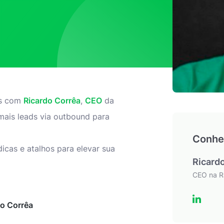
os com
Ricardo Corrêa
,
CEO
da
mais leads via outbound para
Conhe
cas e atalhos para elevar sua
Ricard
CEO na 
o Corrêa