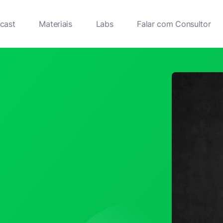
cast
Materiais
Labs
Falar com Consultor