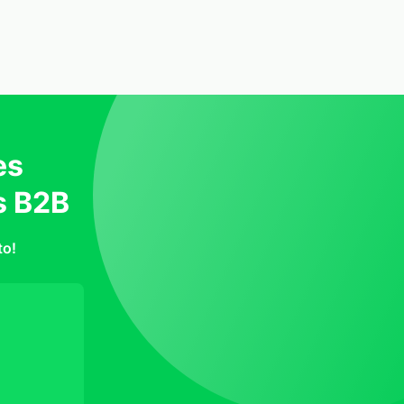
es
s B2B
to!