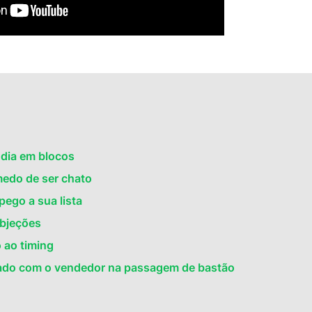
u dia em blocos
medo de ser chato
pego a sua lista
objeções
o ao timing
nhado com o vendedor na passagem de bastão