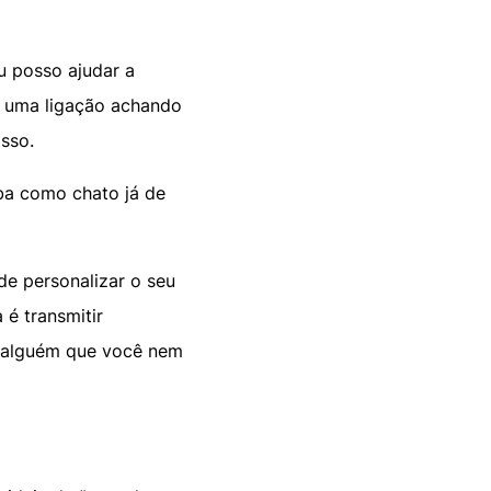
u posso ajudar a
em uma ligação achando
isso.
ba como chato já de
de personalizar o seu
é transmitir
é alguém que você nem