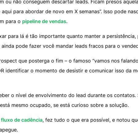
 ou não conseguem descartar leads. Ficam presos aquela i
ele aqui para abordar de novo em X semanas”. Isso pode na
om para o
pipeline de vendas
.
xar para lá é tão importante quanto manter a persistência,
e ainda pode fazer você mandar leads fracos para o vended
rospect que posterga o fim – o famoso “vamos nos falando
R identificar o momento de desistir e comunicar isso da m
ceber o nível de envolvimento do lead durante os contatos. 
 está mesmo ocupado, se está curioso sobre a solução.
o
fluxo de cadência
, fez tudo o que era possível, e notou qu
apegue.