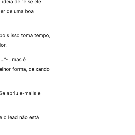
deia de “e se ele
scer de uma boa
 pois isso toma tempo,
or.
…”- , mas é
elhor forma, deixando
Se abriu e-mails e
e o lead não está