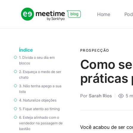
Home
Pod
Índice
PROSPECÇÃO
1. Divida o seu dia em
Como ser
blocos
2. Esqueça o medo de ser
práticas
chato
3. Não tenha apego a sua
lista
Por
Sarah Rios
5
m
4. Naturalize objeções
5. Fique atento ao timing
6. Esteja alinhado com o
vendedor na passagem de
Você acabou de ser co
bastão