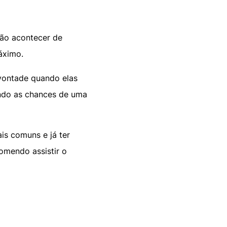
 vão acontecer de
máximo.
 vontade quando elas
ando as chances de uma
is comuns e já ter
omendo assistir o