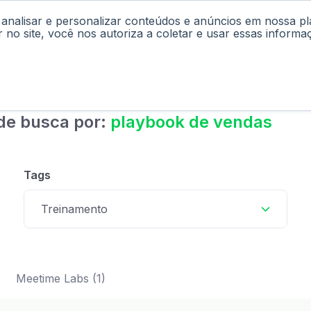
 analisar e personalizar conteúdos e anúncios em nossa p
cast
Materiais
Labs
Falar com Consultor
r no site, você nos autoriza a coletar e usar essas informa
de busca por:
playbook de vendas
Tags
Treinamento
Meetime Labs (1)