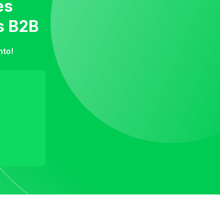
es
s B2B
nto!