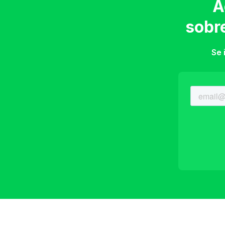
A
sobr
Se 