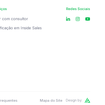
iços
Redes Sociais
r com consultor
ificação em Inside Sales
Frequentes
Mapa do Site
Design by: