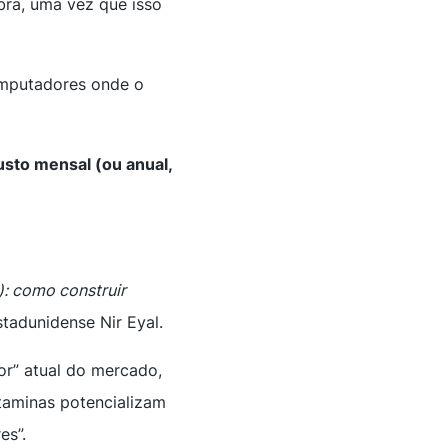
ra, uma vez que isso
omputadores onde o
usto mensal (ou anual,
?
: como construir
estadunidense Nir Eyal.
or” atual do mercado,
itaminas potencializam
es”.