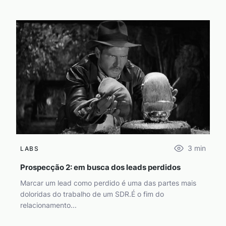
3
min
LABS
Prospecção 2: em busca dos leads perdidos
Marcar um lead como perdido é uma das partes mais
doloridas do trabalho de um SDR.É o fim do
relacionamento...