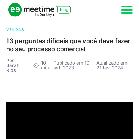
VENDAS
13 perguntas difíceis que você deve fazer
no seu processo comercial
Por
10
Publicado em 10
Atualizado em
Sarah
min
set, 2023.
21 fev, 2024
Rios