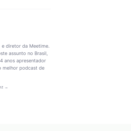
e diretor da Meetime.
te assunto no Brasil,
á 4 anos apresentador
 o melhor podcast de
vez →