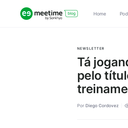
Home
Pod
NEWSLETTER
Tá jogan
pelo títu
treinam
Por
Diego Cordovez