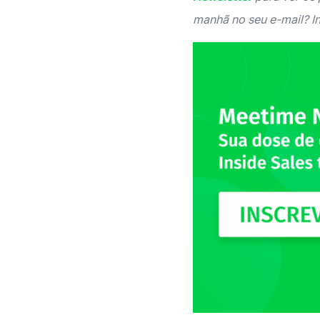
manhã no seu e-mail? I