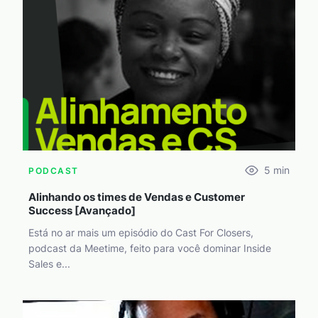
5
min
PODCAST
Alinhando os times de Vendas e Customer
Success [Avançado]
Está no ar mais um episódio do Cast For Closers,
podcast da Meetime, feito para você dominar Inside
Sales e...