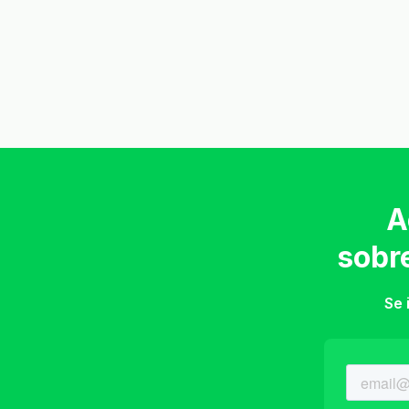
A
sobr
Se 