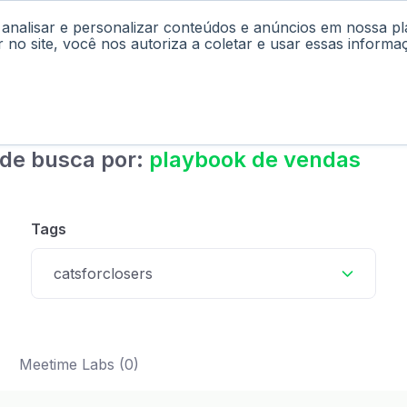
 analisar e personalizar conteúdos e anúncios em nossa p
cast
Materiais
Labs
Falar com Consultor
r no site, você nos autoriza a coletar e usar essas informa
 de busca por:
playbook de vendas
Tags
catsforclosers
Meetime Labs (0)