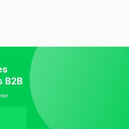
es
s B2B
nto!