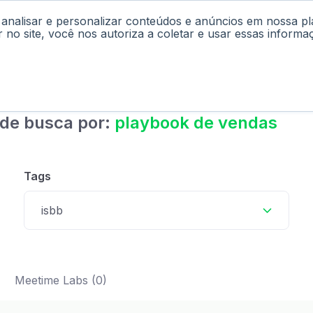
 analisar e personalizar conteúdos e anúncios em nossa p
cast
Materiais
Labs
Falar com Consultor
r no site, você nos autoriza a coletar e usar essas informa
 de busca por:
playbook de vendas
Tags
isbb
Meetime Labs (0)