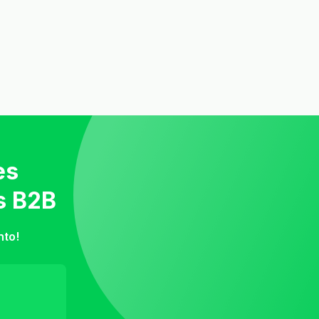
es
s B2B
nto!