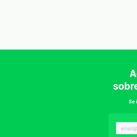
A
sobr
Se 