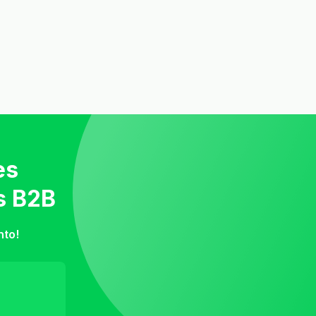
es
s B2B
nto!