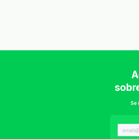
A
sobr
Se 