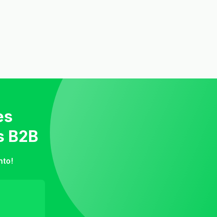
es
s B2B
nto!