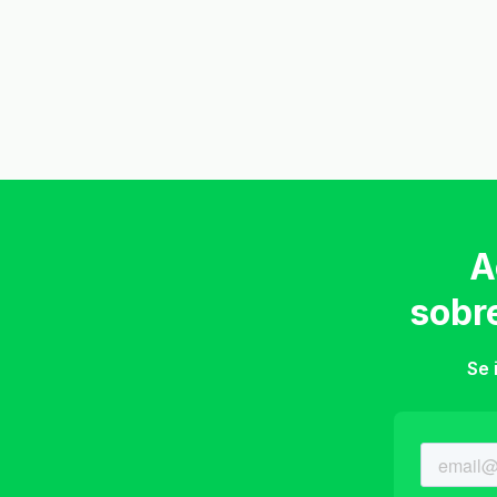
A
sobr
Se 