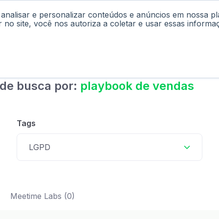
 analisar e personalizar conteúdos e anúncios em nossa p
cast
Materiais
Labs
Falar com Consultor
r no site, você nos autoriza a coletar e usar essas informa
 de busca por:
playbook de vendas
Tags
LGPD
Meetime Labs (0)