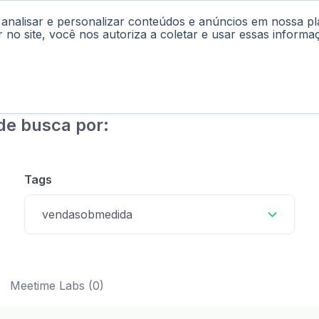
 analisar e personalizar conteúdos e anúncios em nossa p
cast
Materiais
Labs
Falar com Consultor
r no site, você nos autoriza a coletar e usar essas informa
de busca por:
Tags
vendasobmedida
Meetime Labs (0)