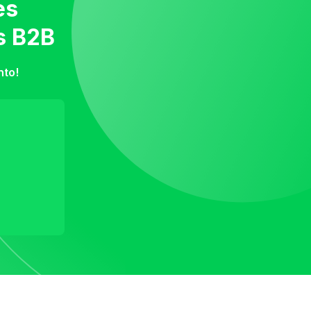
es
s B2B
nto!