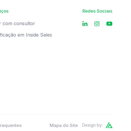
iços
Redes Sociais
r com consultor
ificação em Inside Sales
Frequentes
Mapa do Site
Design by: