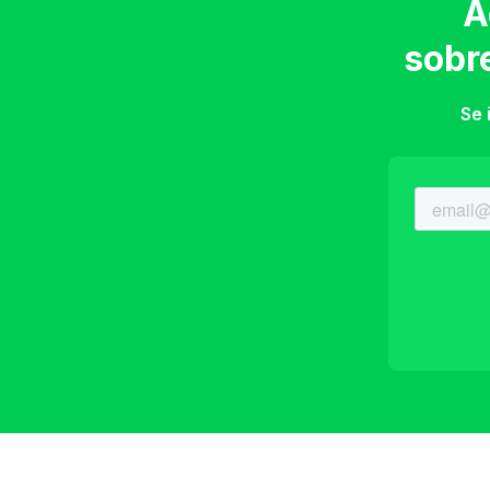
A
sobr
Se 