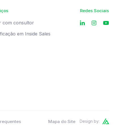
iços
Redes Sociais
r com consultor
ificação em Inside Sales
Frequentes
Mapa do Site
Design by: