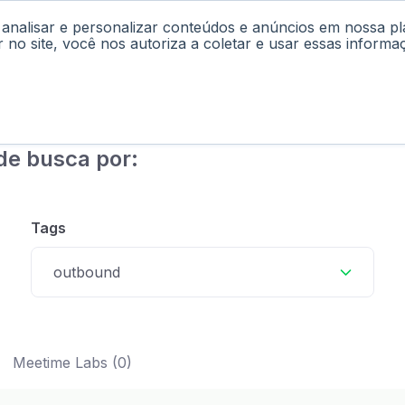
 analisar e personalizar conteúdos e anúncios em nossa p
cast
Materiais
Labs
Falar com Consultor
r no site, você nos autoriza a coletar e usar essas informa
de busca por:
Tags
outbound
Meetime Labs (0)