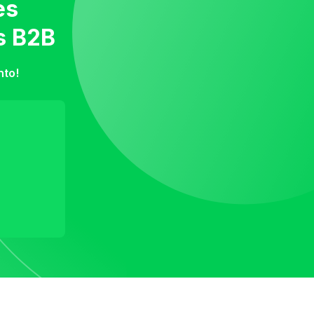
es
s B2B
nto!