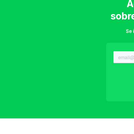
A
sobr
Se 