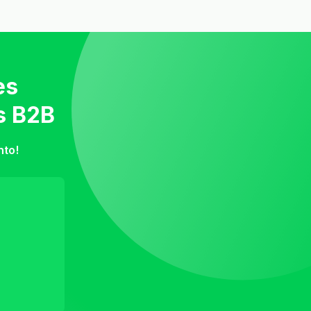
es
s B2B
nto!