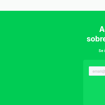
A
sobr
Se 