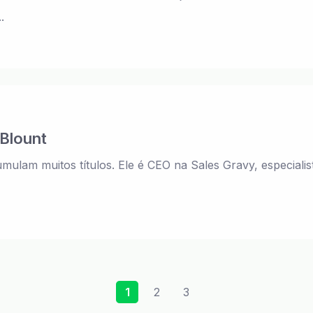
.
Blount
ulam muitos títulos. Ele é CEO na Sales Gravy, especialis
1
2
3