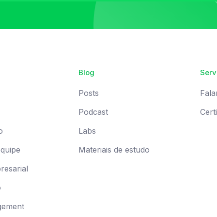
Blog
Serv
Posts
Fala
Podcast
Cert
o
Labs
Equipe
Materiais de estudo
esarial
o
gement