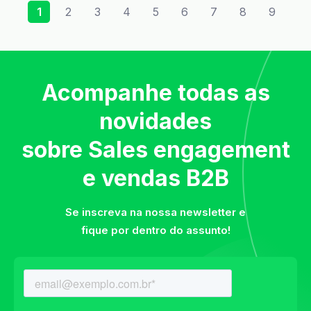
1
2
3
4
5
6
7
8
9
Acompanhe todas as
novidades
sobre Sales engagement
e vendas B2B
Se inscreva na nossa newsletter e
fique por dentro do assunto!