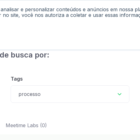
 analisar e personalizar conteúdos e anúncios em nossa p
cast
Materiais
Labs
Falar com Consultor
r no site, você nos autoriza a coletar e usar essas informa
de busca por:
Tags
processo
Meetime Labs (0)