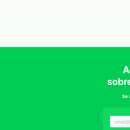
A
sobr
Se 