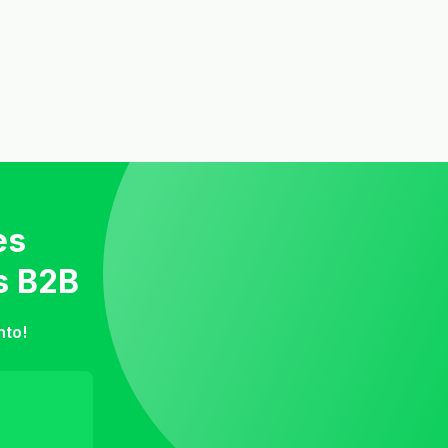
es
s B2B
nto!