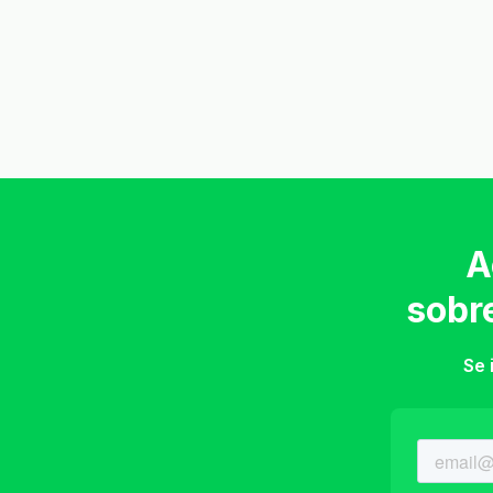
A
sobr
Se 