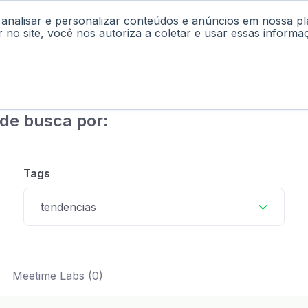
 analisar e personalizar conteúdos e anúncios em nossa p
cast
Materiais
Labs
Falar com Consultor
r no site, você nos autoriza a coletar e usar essas informa
de busca por:
Tags
tendencias
Meetime Labs (0)