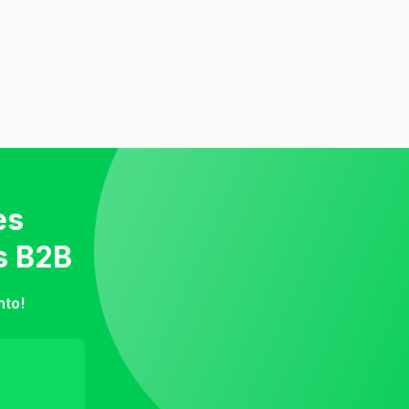
es
s B2B
nto!