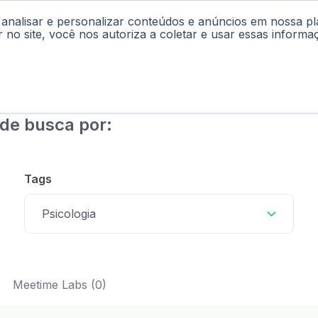
 analisar e personalizar conteúdos e anúncios em nossa p
cast
Materiais
Labs
Falar com Consultor
r no site, você nos autoriza a coletar e usar essas informa
de busca por:
Tags
Psicologia
Meetime Labs (0)