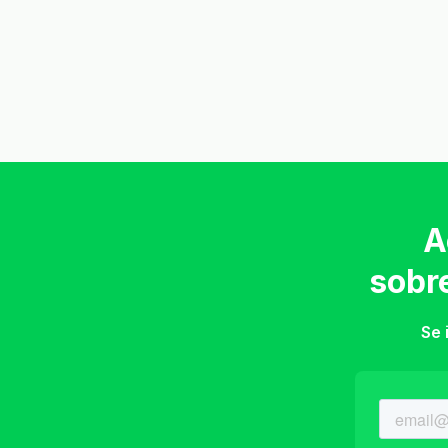
A
sobr
Se 