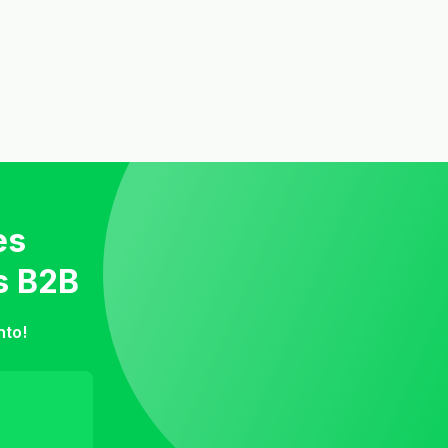
es
s B2B
nto!