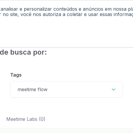
 analisar e personalizar conteúdos e anúncios em nossa p
cast
Materiais
Labs
Falar com Consultor
r no site, você nos autoriza a coletar e usar essas informa
de busca por:
Tags
meetime flow
Meetime Labs (0)