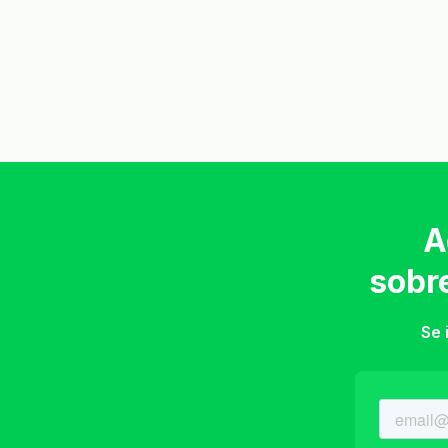
A
sobr
Se 