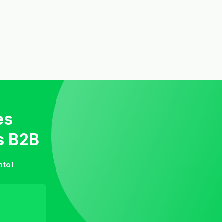
es
s B2B
nto!