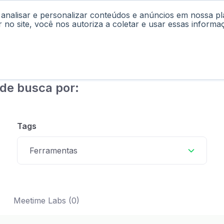
 analisar e personalizar conteúdos e anúncios em nossa p
cast
Materiais
Labs
Falar com Consultor
r no site, você nos autoriza a coletar e usar essas informa
de busca por:
Tags
Ferramentas
Meetime Labs (0)