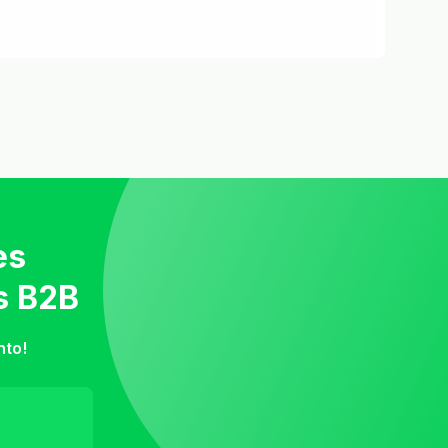
es
s B2B
nto!