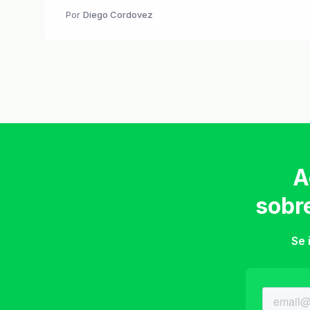
Por
Diego Cordovez
A
sobr
Se 