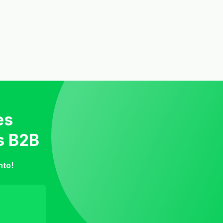
es
s B2B
nto!