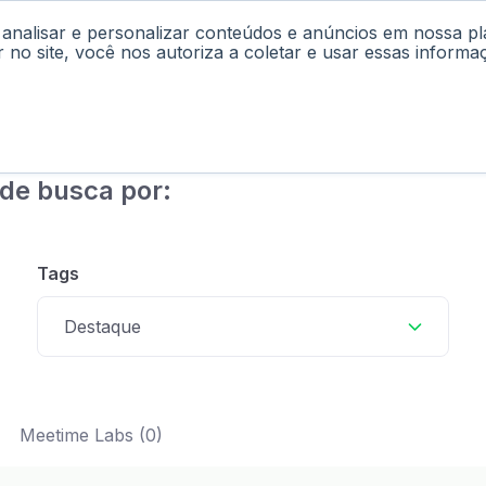
 analisar e personalizar conteúdos e anúncios em nossa p
cast
Materiais
Labs
Falar com Consultor
r no site, você nos autoriza a coletar e usar essas informa
de busca por:
Tags
Destaque
Meetime Labs (0)