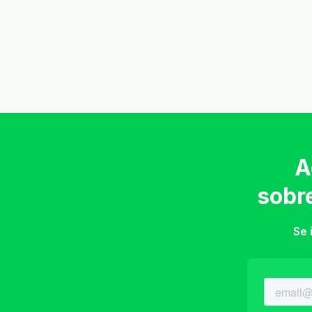
A
sobr
Se 