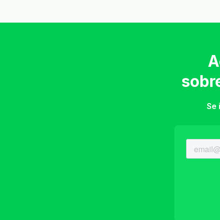
A
sobr
Se 