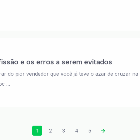
issão e os erros a serem evitados
ar do pior vendedor que você já teve o azar de cruzar na 
c ...
1
2
3
4
5