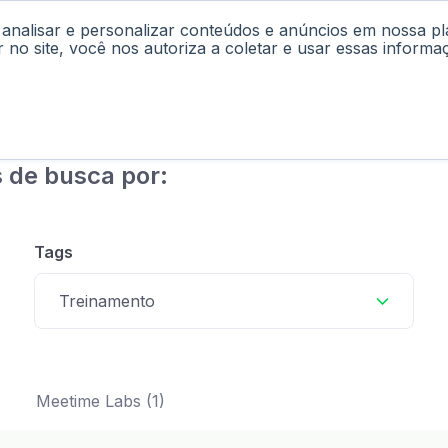
 analisar e personalizar conteúdos e anúncios em nossa p
cast
Materiais
Labs
Falar com Consultor
r no site, você nos autoriza a coletar e usar essas informa
 de busca por:
Tags
Treinamento
Meetime Labs (1)