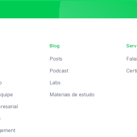
Blog
Serv
Posts
Fala
Podcast
Cert
o
Labs
Equipe
Materiais de estudo
esarial
o
gement