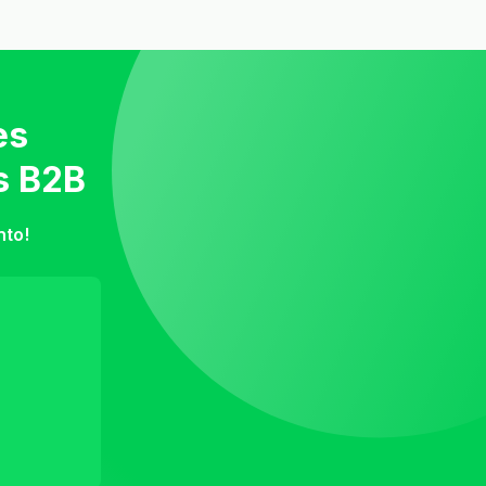
es
s B2B
nto!