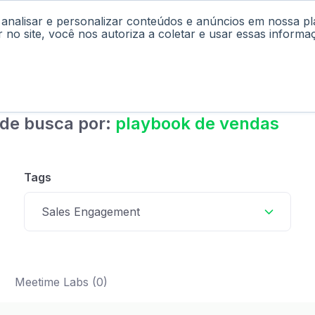
 analisar e personalizar conteúdos e anúncios em nossa p
cast
Materiais
Labs
Falar com Consultor
r no site, você nos autoriza a coletar e usar essas informa
 de busca por:
playbook de vendas
Tags
Sales Engagement
Meetime Labs (0)