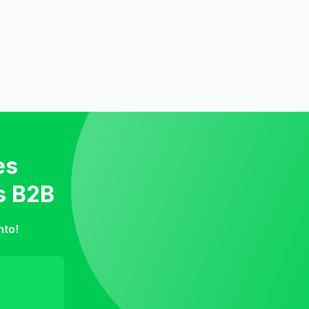
es
s B2B
nto!