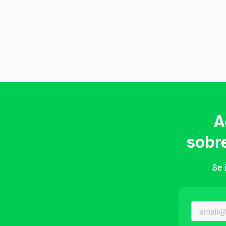
A
sobr
Se 