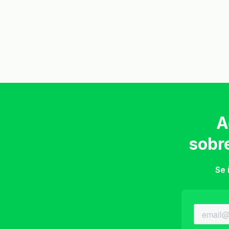
A
sobr
Se 