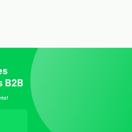
es
s B2B
nto!