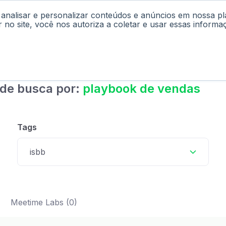
 analisar e personalizar conteúdos e anúncios em nossa p
cast
Materiais
Labs
Falar com Consultor
r no site, você nos autoriza a coletar e usar essas informa
 de busca por:
playbook de vendas
Tags
isbb
Meetime Labs (0)