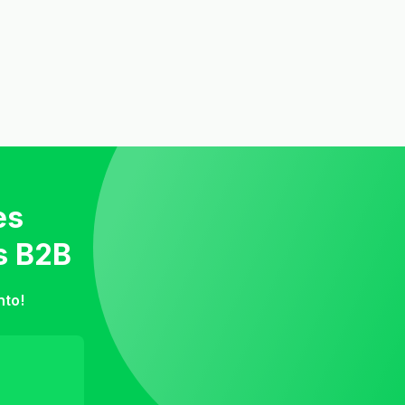
es
s B2B
nto!