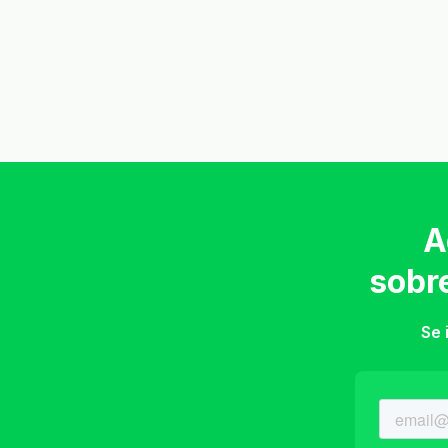
A
sobr
Se 