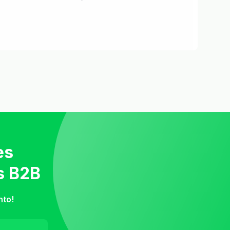
es
s B2B
nto!