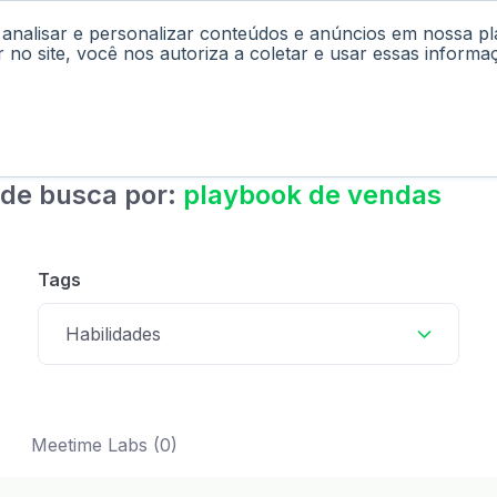
 analisar e personalizar conteúdos e anúncios em nossa p
cast
Materiais
Labs
Falar com Consultor
r no site, você nos autoriza a coletar e usar essas informa
 de busca por:
playbook de vendas
Tags
Habilidades
Meetime Labs (0)