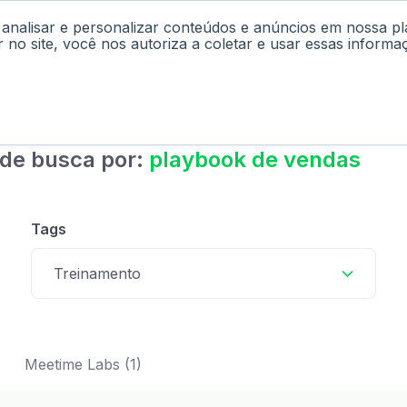
 analisar e personalizar conteúdos e anúncios em nossa p
cast
Materiais
Labs
Falar com Consultor
r no site, você nos autoriza a coletar e usar essas informa
 de busca por:
playbook de vendas
Tags
Treinamento
Meetime Labs (1)