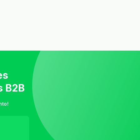
es
s B2B
nto!