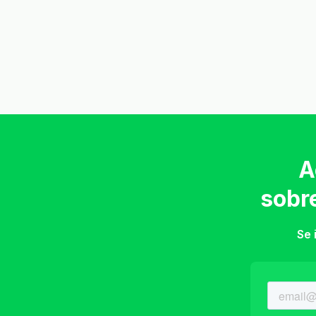
A
sobr
Se 