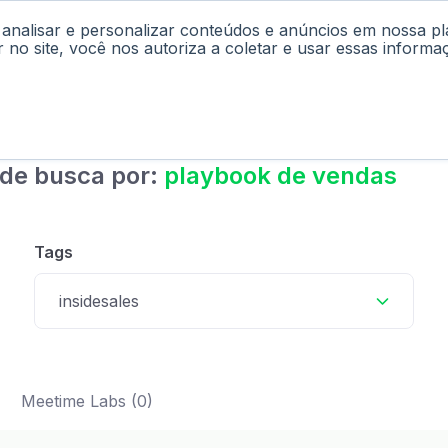
 analisar e personalizar conteúdos e anúncios em nossa p
cast
Materiais
Labs
Falar com Consultor
r no site, você nos autoriza a coletar e usar essas informa
 de busca por:
playbook de vendas
Tags
insidesales
Meetime Labs (0)