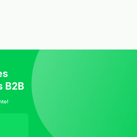
es
s B2B
nto!