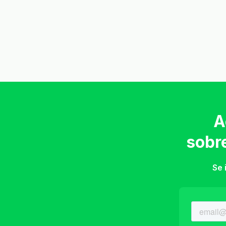
A
sobr
Se 