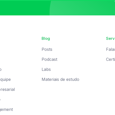
Blog
Serv
Posts
Fala
Podcast
Cert
o
Labs
Equipe
Materiais de estudo
esarial
o
gement