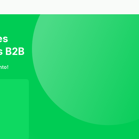
es
s B2B
nto!