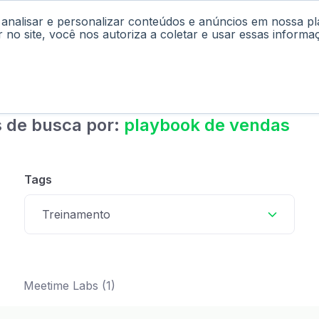
 analisar e personalizar conteúdos e anúncios em nossa p
cast
Materiais
Labs
Falar com Consultor
r no site, você nos autoriza a coletar e usar essas informa
 de busca por:
playbook de vendas
Tags
Treinamento
Meetime Labs (1)