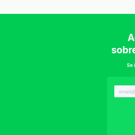
A
sobr
Se 